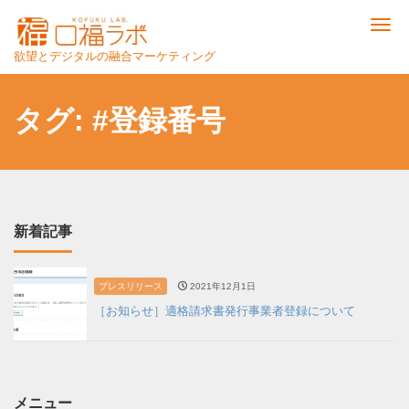
Me
欲望とデジタルの融合マーケティング
タグ:
#登録番号
新着記事
プレスリリース
2021年12月1日
［お知らせ］適格請求書発行事業者登録について
メニュー