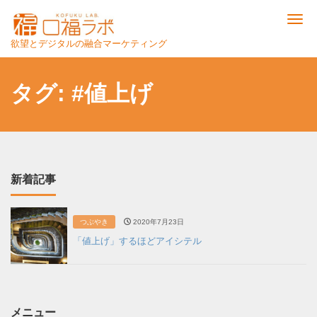
Me
欲望とデジタルの融合マーケティング
タグ:
#値上げ
新着記事
つぶやき
2020年7月23日
「値上げ」するほどアイシテル
メニュー