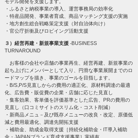
モデル開発を支援します。
・ふるさと納税事業の導入、運営事務局の効率化
・特産品開発、事業者育成、商品マッチング支援の実施
・地方創生総合戦略策定支援（対自治体向け）
・官公庁折衝及びロビイング活動支援
３）経営再建・新規事業支援
-BUSINESS
TURNAROUND
お客様の会社や店舗の事業再生、経営再建、新規事業の
起ち上げにメンバーとして入り、円滑な事業展開までのロ
ードマップを描き、事業のゴールを目指します。
・B/S,P/S見直しからの費用の適正化、原材料調達の最適
化、広告費・販促費の企業・店舗に応じた見直し
・集客効果、客単価を評価基準とした広告、PRの費用の
見直し（口コミサイトのスリム化・コスト削減）
・新商品メニュ－及び既存メニューの改良・改定、原価低
減と費用最適化、調達先開拓支援
・補助金、助成金取得支援［持続化補助金・IT導入補助
金・JAPANブランド育成支援事業］実績有